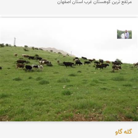
مرتفع ترین کوهستان غرب استان اصفهان
مهرداد زینلیان
گله گاو