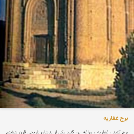
برج غفاریه
برج گنبد ، غفاریه ، مراغه این گنبد یكی از بناهای تاریخی قرن هشتم