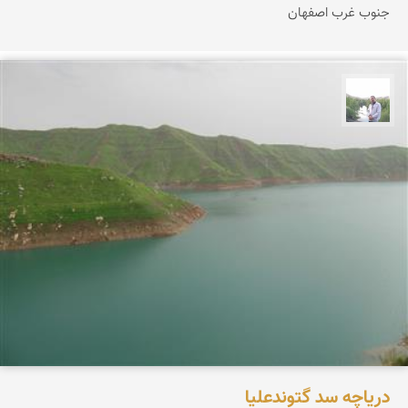
جنوب غرب اصفهان
مهرداد زینلیان
دریاچه سد گتوندعلیا