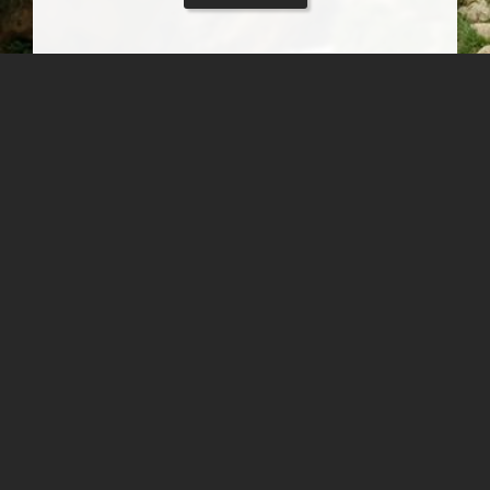
آبشار شیخ علیخان
شهرستان کوهرنگ، استان چهار محال و بختیاری