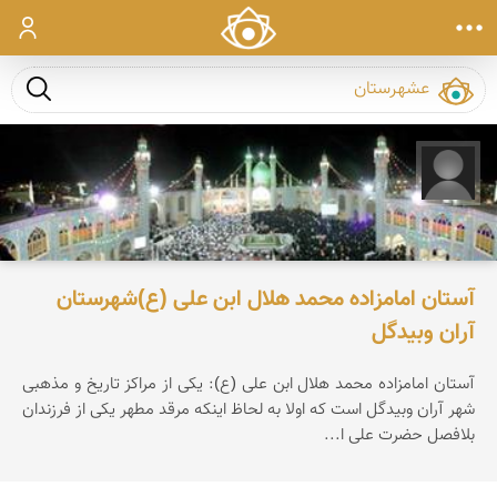
ورود
جست و ج
میثم گلشن آرانی
آستان امامزاده محمد هلال ابن علی (ع)شهرستان
آران وبیدگل
آستان امامزاده محمد هلال ابن علی (ع): یكی از مراكز تاریخ و مذهبی
شهر آران وبیدگل است كه اولا به لحاظ اینكه مرقد مطهر یكی از فرزندان
بلافصل حضرت علی ا...