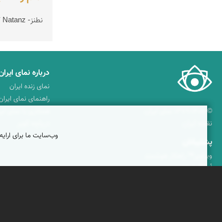
نطنز- Natanz کیفیت تصویرFull HD
درباره نمای ایران
نمای زنده ایران
راهنمای نمای ایران
© ۱۳۷۹-۱۴۰۵ نمای ایران
همکاری با نمای ایر
نقشه ایران
دریاچه کویر
وب‌سایت ما برای ارایه
پشتیبانان
ویراویر™ راهکار هوشمند
اُیو™ راهکار هوشمندسازی
فرداپدید؛ تعالی کسب و کار
کلک آزادگان