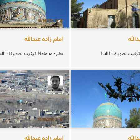
دالله
امام زاده عبدالله
نطنز- Natanz کیفیت تصویرFull HD
 ملانظر
مجتبی ملانظر
دالله
امام زاده عبدالله