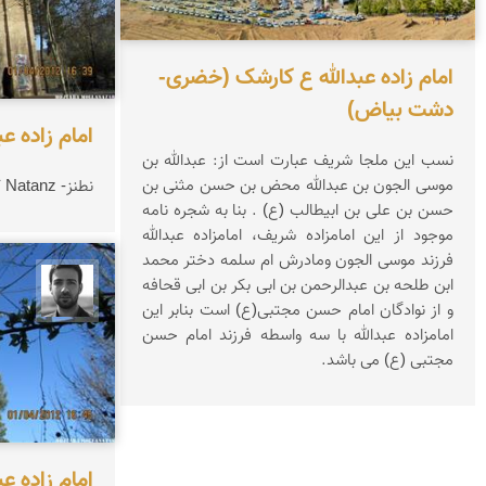
امام زاده عبدالله ع کارشک (خضری-
دشت بیاض)
امام زاده عب
نسب این ملجا شریف عبارت است از: عبدالله بن
موسی الجون بن عبدالله محض بن حسن مثنی بن
نطنز- Natanz کیفیت تصویرFull HD
حسن بن علی بن ابیطالب (ع) . بنا به شجره نامه
موجود از این امامزاده شریف، امامزاده عبدالله
فرزند موسی الجون ومادرش ام سلمه دختر محمد
ابن طلحه بن عبدالرحمن بن ابی بکر بن ابی قحافه
مجتبی
و از نوادگان امام حسن مجتبی(ع) است بنابر این
امامزاده عبدالله با سه واسطه فرزند امام حسن
مجتبی (ع) می باشد.
امام زاده عب