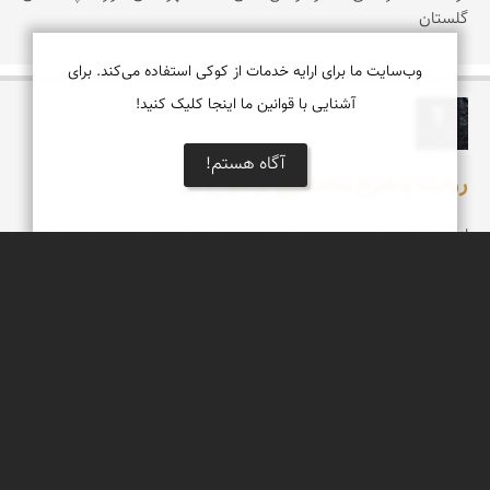
گلستان
وب‌سایت ما برای ارایه خدمات از کوکی استفاده می‌کند. برای
آشنایی با قوانین ما اینجا کلیک کنید!
علیرضا آسیابان
آگاه هستم!
روایت و شرح مختصری از انواع آن
از آنجا که «روایت» در مبداء، از حوزه های ادبی بیان می شود و اکنون
در دنیای visual (بصری) راه پیدا کرده است؛ در این بخش خواهان
توضیحاتی مختصر از مبحث گسترده روایت در فیلم می باشیم تا شاید،
جوابی در راه رسیدن ما به مقصد باشد.
درباره نمای ایران
نمای زنده ایران