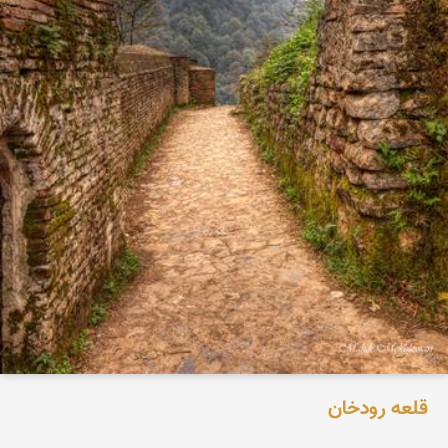
قلعه رودخان