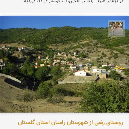
دریاچه ای طبیعی با بستر آهكی و آب جوشان در كف دریاچه
حسن گنجی
روستای رضی از شهرستان رامیان استان گلستان