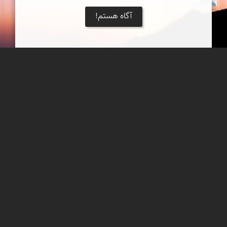
آگاه هستم!
طلوع خورشید
طلوع خروشید از پناهگاه سرچال - علم کوه عكس ار پناهگاه سرچال -
دره روبرو به كلاردشت ختم می شود
بابک ارجمندی