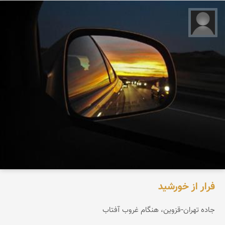
علی ایازی
فرار از خورشید
جاده تهران-قزوین، هنگام غروب آفتاب