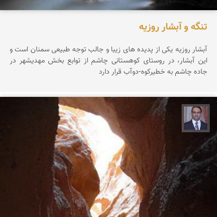
تنگه و آبشار روزیه
آبشار روزيه يکی از پديده های زيبا و جالب توجه طبيعی سمنان است و
اين آبشار، در روستای کوهستانی چاشم از توابع بخش مهديشهر در
جاده چاشم به خطیرکوه-دوآب قرار دارد
نادر چقاجردی