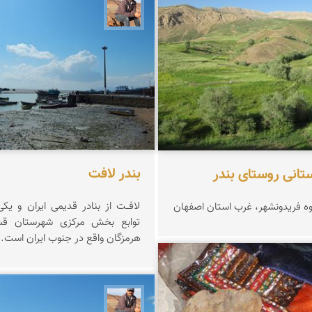
 زینلیان
جمال زعیمی یزدی
بندر لافت
تانی روستای بندر
لافــت ا
 فریدونشهر، غرب استان اصفهان
توابع بخش مرکزی شهرستان قش
هرمزگان واقع در جنوب ایران است.
شعبانی
جمال زعیمی یزدی