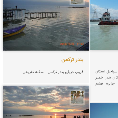
بندر ترکمن
 سواحل استان
غروب دریای بندر ترکمن - اسکله تفریحی
تان بندر خمیر
شد. نزدیکترین راه آبی به جزیره قشم
حسن گنجی