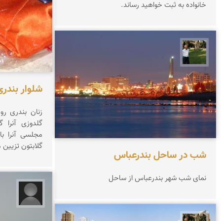
خانواده به ثبت خواهید رساند.
عبدل شعبانی
شلوار بندری
گلدوزی آنرا گ
مجلسی آنرا با
گلابتون تزیین 
شب در ساحل بندرعباس
نمای شب شهر بندرعباس از ساحل
میثم