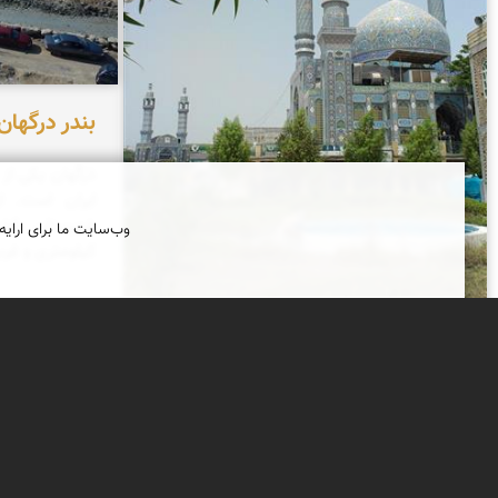
بندر درگهان
دَرْگَهان یکی 
ایران است. ا
شهرستان قش
وب‌سایت ما برای ارایه
کیلومتری و غر
آرامگاه و زیارتگاه سید مظفر
بندرعباس
امامزاده سید مظفر از نوادگان امام موسی کاظم