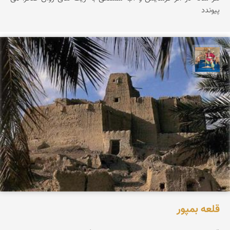
پیوندد
هادی کرایی
قلعه بمپور