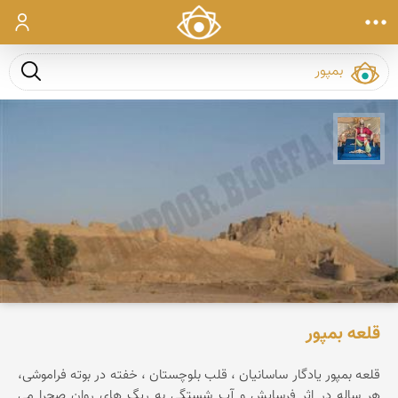
ورود
جست و ج
هادی کرایی
قلعه بمپور
قلعه بمپور یادگار ساسانیان ، قلب بلوچستان ، خفته در بوته فراموشی،
هر ساله در اثر فرسایش و آب شستگی به ریگ های روان صحرا می