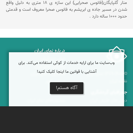
منار گلپایگان(فانوس صحرایی) این سازه ی 18 متری به دلیل واقع
شدن در مسیر جاده ی ابریشم به فانوس صحرا معروف است و قدمتی
حدود 1000 ساله دارد .
درباره نمای ایران
نمای زنده ایران
وب‌سایت ما برای ارایه خدمات از کوکی استفاده می‌کند. برای
راهنمای نمای ایران
آشنایی با قوانین ما اینجا کلیک کنید!
© ۱۳۷۹-۱۴۰۵ نمای ایران
همکاری با نمای ایران
نقشه ایران
دریاچه کویر
آگاه هستم!
جغرافیای گردشگری
خبرنامه
دیدنی‌های طبیعی ایران
جشنواره‌های نمای ایران
جاذبه‌های تاریخی ایران
بوم‌گردی‌ها
دانستنی‌های فرهنگی
محتوای آموزشی
کوه‌ها و قله‌های ایران
پیکمی