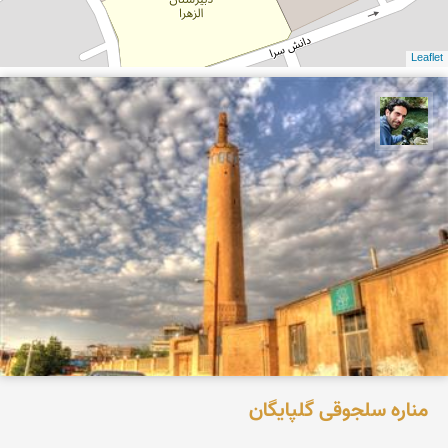
Leaflet
سید محمد حسین ماهری
مناره سلجوقی گلپایگان