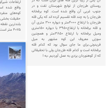
آن یکی از زیبا ترین قله های ایران است که در
ارتفاعات شیرکو
روستای طرزجان از توابع شهرستان تفت و در
واقع شده اس
جنوب غربی آن واقع شده است. کوه برفخانه
کوه‌های منفرد
طزرجان را به چند قله تقسیم کرده اند که یکی قله
حقیقت بخشی از 
طزرجان با ارتفاع 4000متر و دیواره 300 متری آن
بلندترین نقطه
و قله برفخانه با ارتفاع3950 با دیواره 150متری
۴۰۷۵ متر است.
ومیل برفخانه با ارتفاع 3850متر و همچنین
سوزنی معروف این کوه مشهور به میل
فریدونی.برای ما جای سوال بود که کدام قله
برفخانه است و کدام قله طزرجان ولی با تحقیقاتی
نجمه 
که از کوهنوردان یزدی به عمل آوردیم ،به ا