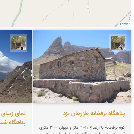
Leaflet
سیدحسین رضوانی
سیدحس
پناهگاه برفخانه طزرجان یزد
نمای زیبای ب
پناهگاه شیر
کوه برفخانه با ارتفاع 4011 متر و دیواره 300 متری