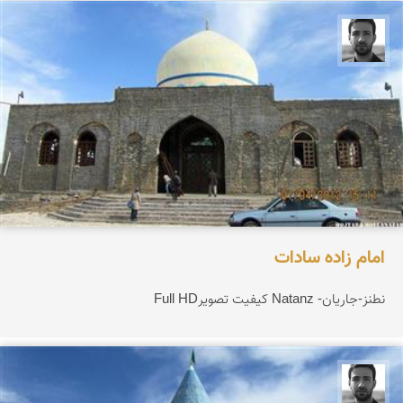
مجتبی ملانظر
امام زاده سادات
نطنز-جاریان- Natanz کیفیت تصویرFull HD
مجتبی ملانظر