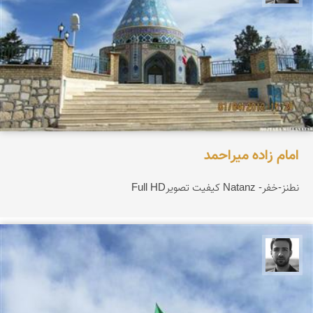
امام زاده میراحمد
نطنز-خفر- Natanz کیفیت تصویرFull HD
مجتبی ملانظر