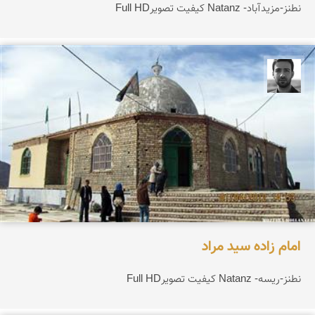
نطنز-مزیدآباد- Natanz کیفیت تصویرFull HD
مجتبی ملانظر
امام زاده سید مراد
نطنز-ریسه- Natanz کیفیت تصویرFull HD