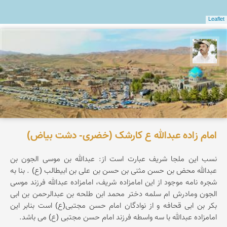
Leaflet
محسن ملایی
امام زاده عبدالله ع کارشک (خضری- دشت بیاض)
نسب این ملجا شریف عبارت است از: عبدالله بن موسی الجون بن
عبدالله محض بن حسن مثنی بن حسن بن علی بن ابیطالب (ع) . بنا به
شجره نامه موجود از این امامزاده شریف، امامزاده عبدالله فرزند موسی
الجون ومادرش ام سلمه دختر محمد ابن طلحه بن عبدالرحمن بن ابی
بکر بن ابی قحافه و از نوادگان امام حسن مجتبی(ع) است بنابر این
امامزاده عبدالله با سه واسطه فرزند امام حسن مجتبی (ع) می باشد.