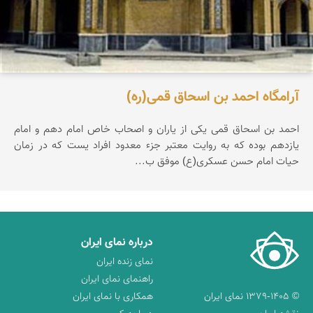
آرامگاه احمد بن اسحاق قمی(ره)
احمد بن اسحاق قمی یكی از یاران و اصحاب خاص امام دهم و امام
یازدهم بوده كه به روایت معتبر جزء معدود افراد یست كه در زمان
حیات امام حسن عسكری(ع) موفق ب...
درباره نمای ایران
نمای زنده ایران
راهنمای نمای ایران
© ۱۳۷۹-۱۴۰۵ نمای ایران
همکاری با نمای ایران