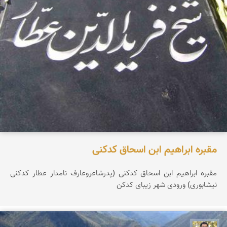
مقبره ابراهیم ابن اسحاق کدکنی
مقبره ابراهیم ابن اسحاق کدکنی (پدرشاعروعارف نامدار عطار کدکنی
نیشابوری) ورودی شهر زیبای کدکن