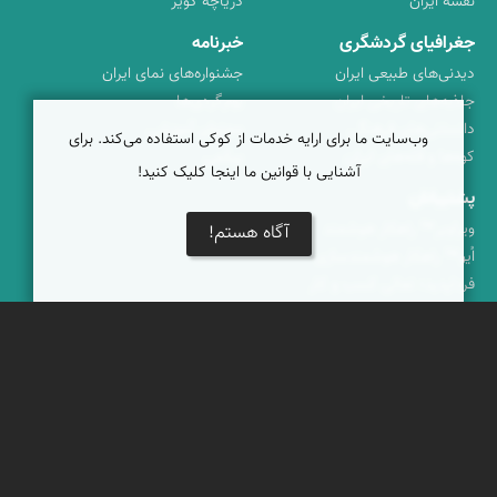
نقشه ایران
دریاچه کویر
جغرافیای گردشگری
خبرنامه
دیدنی‌های طبیعی ایران
جشنواره‌های نمای ایران
جاذبه‌های تاریخی ایران
بوم‌گردی‌ها
دانستنی‌های فرهنگی
محتوای آموزشی
وب‌سایت ما برای ارایه خدمات از کوکی استفاده می‌کند. برای
کوه‌ها و قله‌های ایران
پیکمی
آشنایی با قوانین ما اینجا کلیک کنید!
پشتیبانان
ویراویر™ راهکار هوشمند
آگاه هستم!
اُیو™ راهکار هوشمندسازی
فرداپدید؛ تعالی کسب و کار
کلک آزادگان
تماس با ما
|
حریم شخصی
|
شرایط خدمات
|
پرسش‌های متداول
|
خوش آمدید
© برخی حقوق متعلق به
نمای ایران
است
برخاسته از
ویراویر