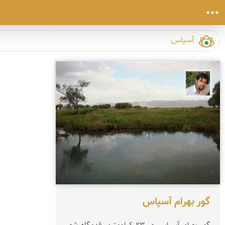
احمد خدابنده
گور بهرام آسپاس