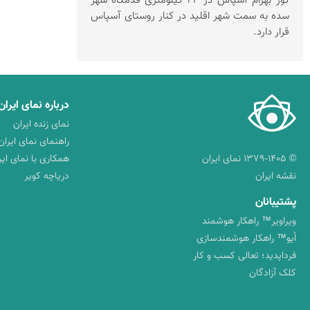
گور بهرام آسپاس در 23 کیلومتری قدمگاه شهر
سده به سمت شهر اقلید در کنار روستای آسپاس
قرار دارد.
درباره نمای ایران
نمای زنده ایران
راهنمای نمای ایران
© ۱۳۷۹-۱۴۰۵ نمای ایران
همکاری با نمای ایر
نقشه ایران
دریاچه کویر
پشتیبانان
ویراویر™ راهکار هوشمند
اُیو™ راهکار هوشمندسازی
فرداپدید؛ تعالی کسب و کار
کلک آزادگان