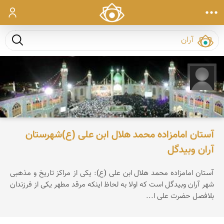
ورود
جست و ج
میثم گلشن آرانی
آستان امامزاده محمد هلال ابن علی (ع)شهرستان
آران وبیدگل
آستان امامزاده محمد هلال ابن علی (ع): یكی از مراكز تاریخ و مذهبی
شهر آران وبیدگل است كه اولا به لحاظ اینكه مرقد مطهر یكی از فرزندان
بلافصل حضرت علی ا...