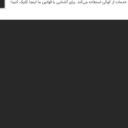
 خدمات از کوکی استفاده می‌کند. برای آشنایی با قوانین ما اینجا کلیک کنید!
+
پارک ملی توران از درو
−
پارک ملی توران در ج
فیلم مستند دریاچه ک
با رودهایی به هم می‌پیوستند.