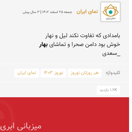
نمای ایران
جمعه 25 اسفند 1402 | 3 سال پیش
خوش بود دامن صحرا و تماشای 
بهار
_سعدی
کلید‌واژه
هر روزتان نوروز
نوروز ۱۴۰۳
نمای ایران
1.6K بازدید