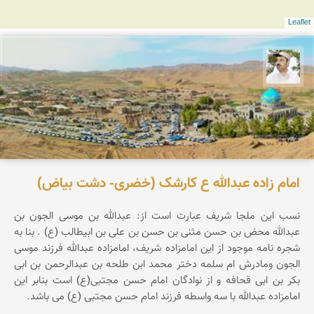
Leaflet
محسن ملایی
امام زاده عبدالله ع کارشک (خضری- دشت بیاض)
نسب این ملجا شریف عبارت است از: عبدالله بن موسی الجون بن
عبدالله محض بن حسن مثنی بن حسن بن علی بن ابیطالب (ع) . بنا به
شجره نامه موجود از این امامزاده شریف، امامزاده عبدالله فرزند موسی
الجون ومادرش ام سلمه دختر محمد ابن طلحه بن عبدالرحمن بن ابی
بکر بن ابی قحافه و از نوادگان امام حسن مجتبی(ع) است بنابر این
امامزاده عبدالله با سه واسطه فرزند امام حسن مجتبی (ع) می باشد.