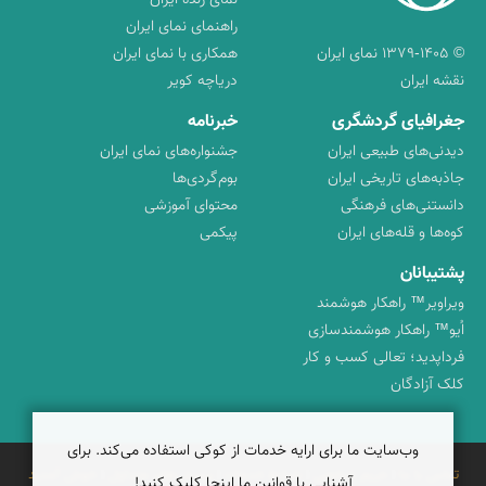
نمای زنده ایران
راهنمای نمای ایران
© ۱۳۷۹-۱۴۰۵ نمای ایران
همکاری با نمای ایران
نقشه ایران
دریاچه کویر
جغرافیای گردشگری
خبرنامه
دیدنی‌های طبیعی ایران
جشنواره‌های نمای ایران
جاذبه‌های تاریخی ایران
بوم‌گردی‌ها
دانستنی‌های فرهنگی
محتوای آموزشی
کوه‌ها و قله‌های ایران
پیکمی
پشتیبانان
ویراویر™ راهکار هوشمند
اُیو™ راهکار هوشمندسازی
فرداپدید؛ تعالی کسب و کار
کلک آزادگان
وب‌سایت ما برای ارایه خدمات از کوکی استفاده می‌کند. برای
تماس با ما
|
حریم شخصی
|
شرایط خدمات
|
پرسش‌های متداول
|
خوش آمدید
آشنایی با قوانین ما اینجا کلیک کنید!