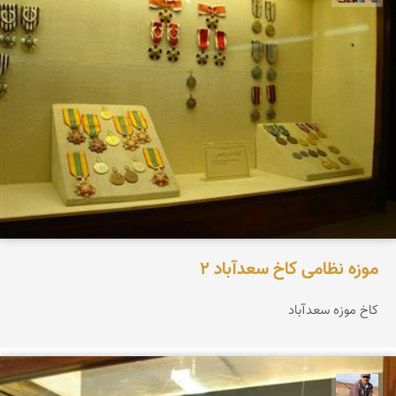
موزه نظامی کاخ سعدآباد 2
کاخ موزه سعدآباد
جمال زعیمی یزدی