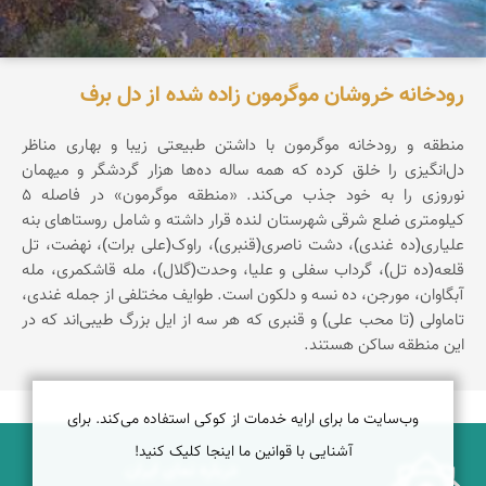
رودخانه خروشان موگرمون زاده شده از دل برف
منطقه و رودخانه موگرمون با داشتن طبیعتی زیبا و بهاری مناظر
دل‌انگیزی را خلق کرده که همه ساله ده‌ها هزار گردشگر و میهمان
نوروزی را به خود جذب می‌کند. «منطقه موگرمون» در فاصله 5
کیلومتری ضلع شرقی شهرستان لنده قرار داشته و شامل روستاهای بنه
علیاری(ده غندی)، دشت ناصری(قنبری)، راوک(علی برات)، نهضت، تل
قلعه(ده تل)، گرداب سفلی و علیا، وحدت(گلال)، مله قاشکمری، مله
آبگاوان، مورجن، ده نسه و دلکون است. طوایف مختلفی از جمله غندی،
تاماولی (تا محب علی) و قنبری که هر سه از ایل بزرگ طیبی‌اند که در
این منطقه ساکن هستند.
وب‌سایت ما برای ارایه خدمات از کوکی استفاده می‌کند. برای
آشنایی با قوانین ما اینجا کلیک کنید!
درباره نمای ایران