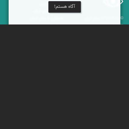
نمای زنده ایران
آگاه هستم!
راهنمای نمای ایران
© ۱۳۷۹-۱۴۰۵ نمای ایران
همکاری با نمای ایران
نقشه ایران
دریاچه کویر
جغرافیای گردشگری
خبرنامه
دیدنی‌های طبیعی ایران
جشنواره‌های نمای ایران
جاذبه‌های تاریخی ایران
بوم‌گردی‌ها
دانستنی‌های فرهنگی
محتوای آموزشی
کوه‌ها و قله‌های ایران
پیکمی
پشتیبانان
ویراویر™ راهکار هوشمند
اُیو™ راهکار هوشمندسازی
فرداپدید؛ تعالی کسب و کار
کلک آزادگان