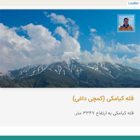
Leaflet
محمد نورمحمديان
قله كیامكی (كمچی داغی)
قله كیامكی به ارتفاع 3347 متر.