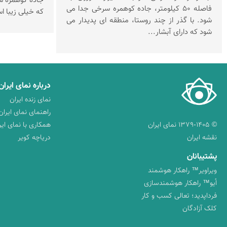
جاده كوهمره سر
فاصله 50 كیلومتر، جاده كوهمره سرخی جدا می
كه خیلی زیبا 
شود. با گذر از چند روستا، منطقه ای پدیدار می
شود كه دارای آبشار...
درباره نمای ایران
نمای زنده ایران
راهنمای نمای ایران
© ۱۳۷۹-۱۴۰۵ نمای ایران
همکاری با نمای ایر
نقشه ایران
دریاچه کویر
پشتیبانان
ویراویر™ راهکار هوشمند
اُیو™ راهکار هوشمندسازی
فرداپدید؛ تعالی کسب و کار
کلک آزادگان