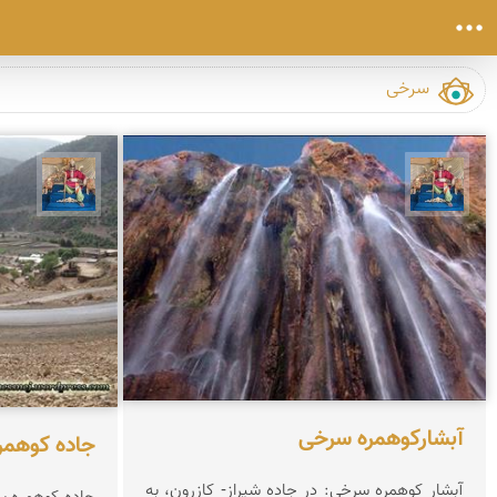
هادی کرایی
هادی 
آبشاركوهمره سرخی
جاده كوهمر
آبشار كوهمره سرخی: در جاده شیراز- كازرون، به