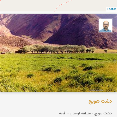
Leaflet
بابک ارجمندی
دشت هویج
دشت هویج - منطقه لواسان - افجه