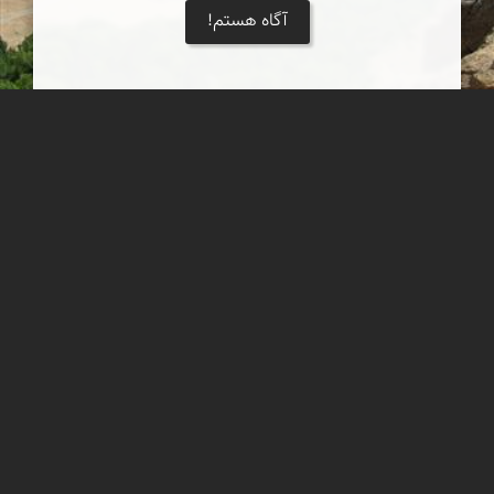
آگاه هستم!
بهار در روستای اسفرجان، در جنوب اصفهان
روستای ییلاقی اسفرجان، از توابع شهرستان شهرضا در استان اصفهان و
در فاصله 130 کیلومتری جنوب مرکز استان با ارتفاع حدود 2100 متر از
سطح دریا و بر دامنه شرقی ارتفاعات زاگرس مرکزی واقع شده است.
درباره نمای ایران