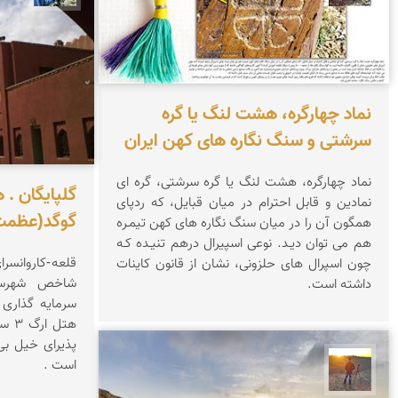
نماد چهارگره، هشت لنگ یا گره
سرشتی و سنگ نگاره های کهن ایران
نماد چهارگره، هشت لنگ یا گره سرشتی، گره ای
گلپایگان . 
نمادین و قابل احترام در میان قبایل، که ردپای
گوگد(عظمت
همگون آن را در میان سنگ نگاره های کهن تیمـره
هم می توان دیـد. نوعی اسپیرال درهم تنیـده کـه
قلعه-کاروانسر
چون اسپرال های حلزونی، نشان از قانون کاینات
شاخص شهرست
داشته است.
هتل 
پذیرای خیل بی
است .
مهدی مخلصیان