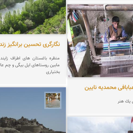
فرشی
نگارگری تحسین برانگیز زند
منظره باغستان های اطراف زاینده
مابین روستاهای ایل بیگی و چم عا
بختیاری
بابافی محمدیه نایین
 یك هنر
حسن گنجی
فرشی