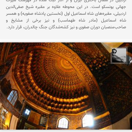
اردبیل در شمال باختری ایران و از آثار ثبت شده در فهرست میراث
جهانی یونسکو است. در این محوطه علاوه بر مقبره شیخ صفی‌الدین
اردبیلی، مقبره‌های شاه اسماعیل اول (نخستین پادشاه صفویه) و همسر
شاه اسماعیل (مادر شاه طهماسب) و نیز برخی از مشایخ و
صاحب‌منصبان دوران صفوی و نیز کشه‌شدگان جنگ چالدران، قرار دارد.
محمد رزازان