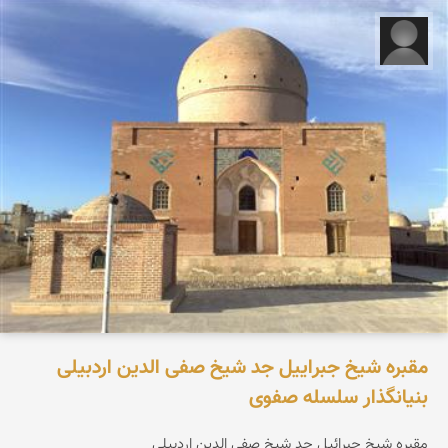
rahbar khosravi
مقبره شیخ جبراییل جد شیخ صفی الدین اردبیلی
بنیانگذار سلسله صفوی
مقبره شیخ جبرائیل جد شیخ صفی الدین اردبیلی