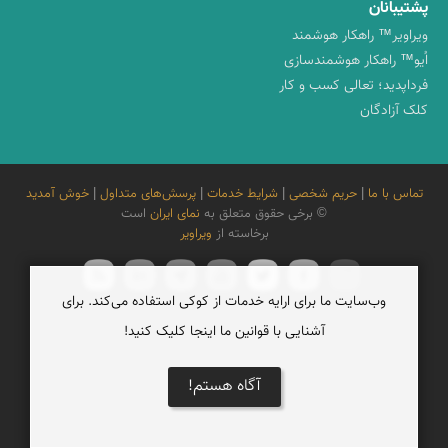
پشتیبانان
ویراویر™ راهکار هوشمند
اُیو™ راهکار هوشمندسازی
فرداپدید؛ تعالی کسب و کار
کلک آزادگان
تماس با ما
|
حریم شخصی
|
شرایط خدمات
|
پرسش‌های متداول
|
خوش آمدید
© برخی حقوق متعلق به
نمای ایران
است
برخاسته از
ویراویر
وب‌سایت ما برای ارایه خدمات از کوکی استفاده می‌کند. برای
آشنایی با قوانین ما اینجا کلیک کنید!
آگاه هستم!